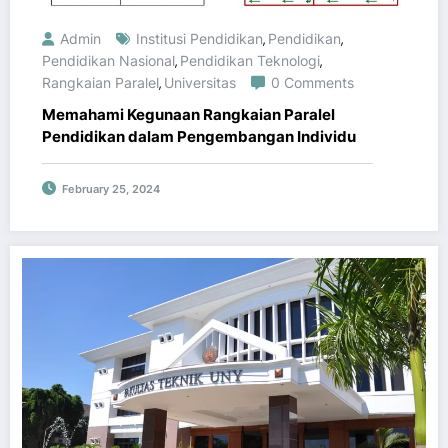
Admin
Institusi Pendidikan
Pendidikan
,
,
Pendidikan Nasional
Pendidikan Teknologi
,
,
Rangkaian Paralel
Universitas
0 Comments
,
Memahami Kegunaan Rangkaian Paralel
Pendidikan dalam Pengembangan Individu
February 25, 2024