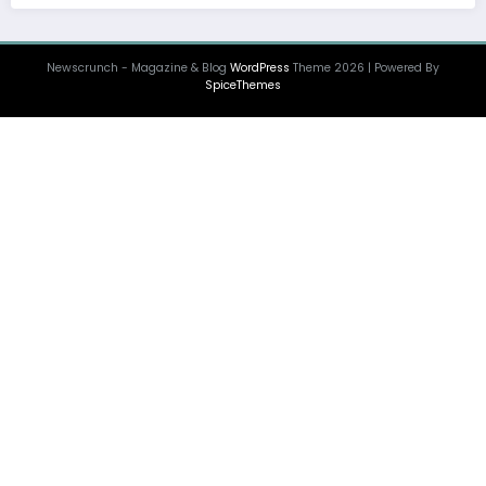
Newscrunch - Magazine & Blog
WordPress
Theme 2026 | Powered By
SpiceThemes