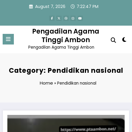
Skip
August 7, 2026
7:22:48 PM
to
content
Pengadilan Agama
Tinggi Ambon
Pengadilan Agama Tinggi Ambon
Category: Pendidikan nasional
Home
»
Pendidikan nasional
Mengasah Keterampilan Sejak SMK: Jalan Cepat Menuju Profesional